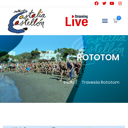
0
ROTOTOM
Inicio /
Travesía Rototom