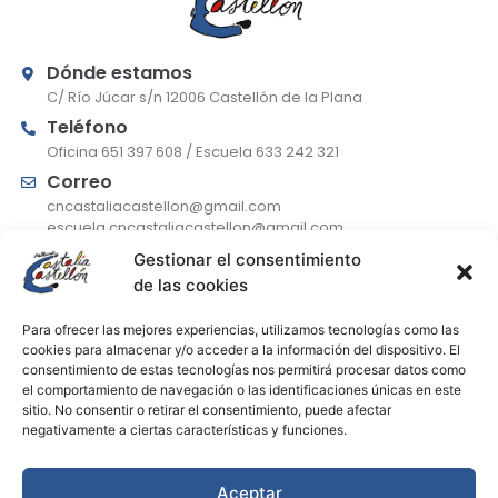
Dónde estamos
C/ Río Júcar s/n 12006 Castellón de la Plana
Teléfono
Oficina 651 397 608 / Escuela 633 242 321
Correo
cncastaliacastellon@gmail.com
escuela.cncastaliacastellon@gmail.com
Gestionar el consentimiento
de las cookies
De lunes a jueves
Para ofrecer las mejores experiencias, utilizamos tecnologías como las
9:30-13:30 (atención telefónica) / 17:00-19:00
cookies para almacenar y/o acceder a la información del dispositivo. El
consentimiento de estas tecnologías nos permitirá procesar datos como
Viernes
el comportamiento de navegación o las identificaciones únicas en este
9:30-13:30 (atención telefónica)
sitio. No consentir o retirar el consentimiento, puede afectar
Julio
negativamente a ciertas características y funciones.
Horario solo de mañanas
Aceptar