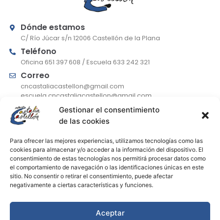
Dónde estamos
C/ Río Júcar s/n 12006 Castellón de la Plana
Teléfono
Oficina 651 397 608 / Escuela 633 242 321
Correo
cncastaliacastellon@gmail.com
escuela.cncastaliacastellon@gmail.com
Gestionar el consentimiento
de las cookies
De lunes a jueves
Para ofrecer las mejores experiencias, utilizamos tecnologías como las
9:30-13:30 (atención telefónica) / 17:00-19:00
cookies para almacenar y/o acceder a la información del dispositivo. El
consentimiento de estas tecnologías nos permitirá procesar datos como
Viernes
el comportamiento de navegación o las identificaciones únicas en este
9:30-13:30 (atención telefónica)
sitio. No consentir o retirar el consentimiento, puede afectar
Julio
negativamente a ciertas características y funciones.
Horario solo de mañanas
Aceptar