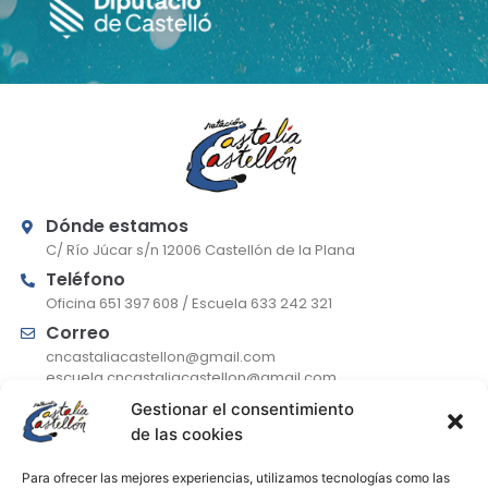
Dónde estamos
C/ Río Júcar s/n 12006 Castellón de la Plana
Teléfono
Oficina 651 397 608 / Escuela 633 242 321
Correo
cncastaliacastellon@gmail.com
escuela.cncastaliacastellon@gmail.com
Gestionar el consentimiento
de las cookies
De lunes a jueves
Para ofrecer las mejores experiencias, utilizamos tecnologías como las