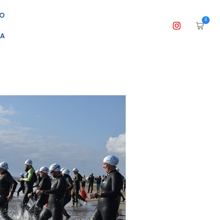
O
0
DA