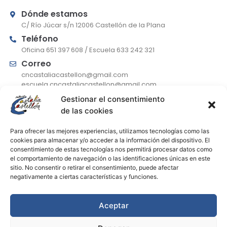
Dónde estamos
C/ Río Júcar s/n 12006 Castellón de la Plana
Teléfono
Oficina 651 397 608 / Escuela 633 242 321
Correo
cncastaliacastellon@gmail.com
escuela.cncastaliacastellon@gmail.com
Gestionar el consentimiento
de las cookies
De lunes a jueves
Para ofrecer las mejores experiencias, utilizamos tecnologías como las
9:30-13:30 (atención telefónica) / 17:00-19:00
cookies para almacenar y/o acceder a la información del dispositivo. El
consentimiento de estas tecnologías nos permitirá procesar datos como
Viernes
el comportamiento de navegación o las identificaciones únicas en este
9:30-13:30 (atención telefónica)
sitio. No consentir o retirar el consentimiento, puede afectar
Julio
negativamente a ciertas características y funciones.
Horario solo de mañanas
Aceptar