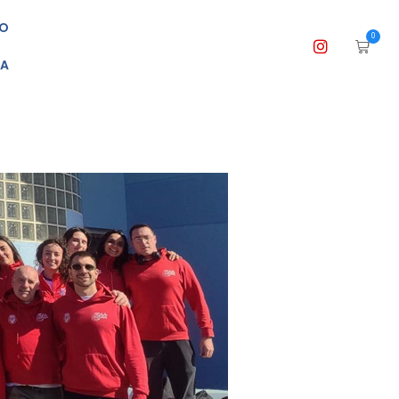
O
0
DA