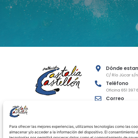
Dónde esta
C/ Río Júcar s/n
Teléfono
Oficina 651 397 
Correo
cncastaliacast
escuela.cncast
Para ofrecer las mejores experiencias, utilizamos tecnologías como las coo
almacenar y/o acceder a la información del dispositivo. El consentimiento 
tecnologías nos permitirá procesar datos como el comportamiento de nave