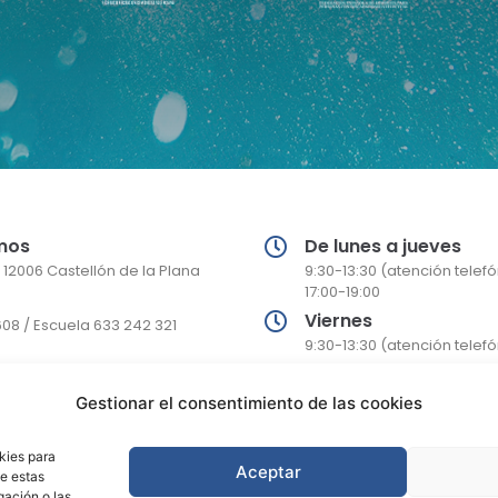
mos
De lunes a jueves
 12006 Castellón de la Plana
9:30-13:30 (atención telefó
17:00-19:00
Viernes
608 / Escuela 633 242 321
9:30-13:30 (atención telef
Julio
ellon@gmail.com
Horario solo de mañanas
aliacastellon@gmail.com
Gestionar el consentimiento de las cookies
kies para
Aceptar
de estas
gación o las