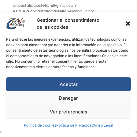
cncastaliacastellon@gmail.com
escuela.cncastaliacastellon@gmail.com
Gestionar el consentimiento
de las cookies
De lunes a jueves
Para ofrecer las mejores experiencias, utilizamos tecnologías como las
9:30-13:30 (atención telefónica) / 17:00-19:00
cookies para almacenar y/o acceder a la información del dispositivo. El
consentimiento de estas tecnologías nos permitirá procesar datos como
Viernes
el comportamiento de navegación o las identificaciones únicas en este
9:30-13:30 (atención telefónica)
sitio. No consentir o retirar el consentimiento, puede afectar
Julio
negativamente a ciertas características y funciones.
Horario solo de mañanas
Aceptar
Denegar
Ver preferencias
Aviso Legal
|
Política de Privacidad
|
Política de Cookies
|
Declaración
Política de cookies
Política de Privacidad
Aviso Legal
de Accesibilidad