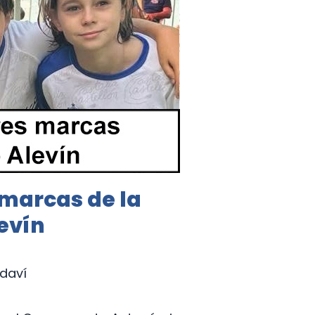
 marcas de la
evín
edaví